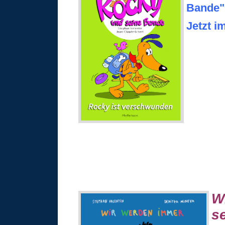
Bande"
Jetzt i
W
s