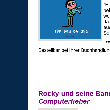
"E
bei
we
da
au
Soh
Le
Bestellbar bei Ihrer Buchhandlu
Rocky und seine Ban
Computerfieber