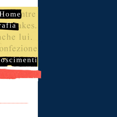
Home
rafia
noscimenti