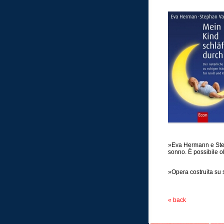
»Eva Hermann e Stepha
sonno. È possibile o
»Opera costruita su s
Frankf
« back