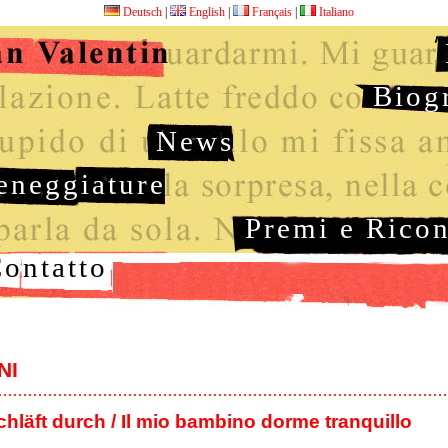
Deutsch
|
English
|
Français
|
Italiano
Biog
News
eneggiature
Premi e Rico
ontatto
NI
hläft durch / Il mio bambino dorme tranquillo