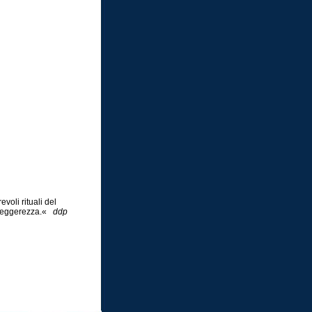
voli rituali del
n leggerezza.«
ddp