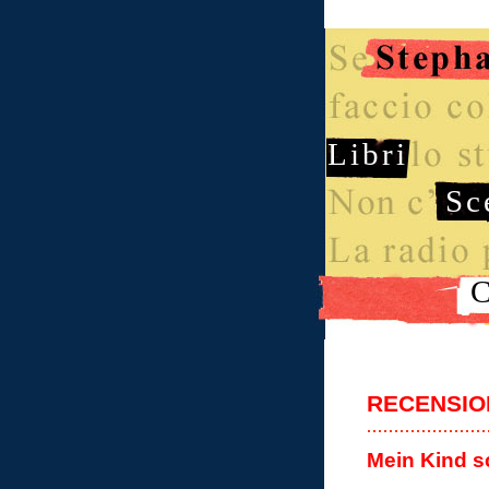
Libri
Sc
C
RECENSIO
Mein Kind sc