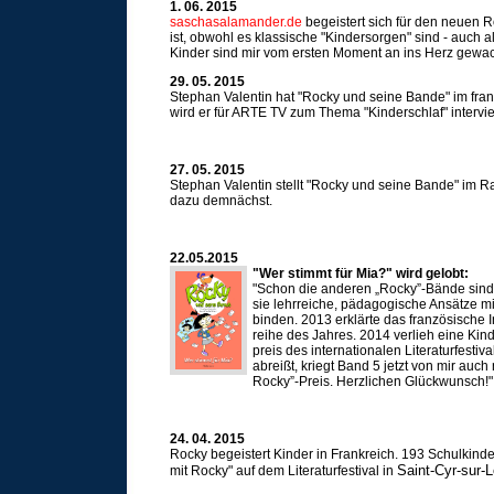
1. 06. 2015
saschasalamander.de
begeistert sich für den neuen 
ist, obwohl es klassische "Kindersorgen" sind - auch 
Kinder sind mir vom ersten Moment an ins Herz gewa
29. 05. 2015
Stephan Valentin hat "Rocky und seine Bande" im fr
wird er für ARTE TV zum Thema "Kinderschlaf" intervie
27. 05. 2015
Stephan Valentin stellt "Rocky und seine Bande" im 
dazu demnächst.
22.05.2015
"Wer stimmt für Mia?" wird gelobt:
"Schon die anderen „Rocky”-Bände sind 
sie lehr­reiche, päd­ago­gi­sche Ansätze 
binden. 2013 erklärte das fran­zö­si­sche
reihe des Jahres. 2014 ver­lieh eine Kin­
preis des inter­na­tio­nalen Lite­ra­tur­fe
abreißt, kriegt Band 5 jetzt von mir auc
Rocky”-Preis. Herz­li­chen Glückwunsch!
24. 04. 2015
Rocky begeistert Kinder in Frankreich. 193 Schulkinde
Saint-Cyr-sur-L
mit Rocky" auf dem Literaturfestival in