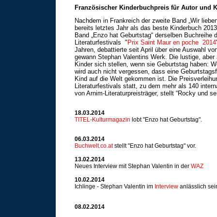
Französischer Kinderbuchpreis für Autor und 
Nachdem in Frankreich der zweite Band „Wir lieben
bereits letztes Jahr als das beste Kinderbuch 2013
Band „Enzo hat Geburtstag“ derselben Buchreihe d
Literaturfestivals "
Prix Saint Maur en poche 2014
Jahren, debattierte seit April über eine Auswahl 
gewann Stephan Valentins Werk. Die lustige, aber 
Kinder sich stellen, wenn sie Geburtstag haben: W
wird auch nicht vergessen, dass eine Geburtstagsf
Kind auf die Welt gekommen ist. Die Preisverlei
Literaturfestivals statt, zu dem mehr als 140 inter
von Arnim-Literaturpreisträger, stellt “Rocky und
18.03.2014
TITEL-Kulturmagazin
lobt
"Enzo hat Geburtstag".
06.03.2014
Buchwelt.co.at
stellt "Enzo hat Geburtstag" vor.
13.02.2014
Neues Interview mit Stephan Valentin in der
WAZ
10.02.2014
Ichlinge - Stephan Valentin im
Interview
anlässlich sei
08.02.2014