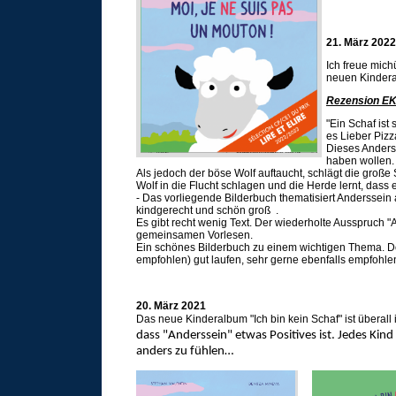
21. März 2022
Ich freue mic
neuen Kinderal
Rezension EKZ
"Ein Schaf ist
es Lieber Pizz
Dieses Anderss
haben wollen. 
Als jedoch der böse Wolf auftaucht, schlägt die gr
Wolf in die Flucht schlagen und die Herde lernt, dass 
- Das vorliegende Bilderbuch thematisiert Anderssein 
kindgerecht und schön groß .
Es gibt recht wenig Text. Der wiederholte Ausspruch "A
gemeinsamen Vorlesen.
Ein schönes Bilderbuch zu einem wichtigen Thema. Dor
empfohlen) gut laufen, sehr gerne ebenfalls empfohlen
20. März 2021
Das neue Kinderalbum "Ich bin kein Schaf" ist überal
dass "Anderssein" etwas Positives ist. Jedes Kind
anders zu fühlen…