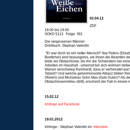
02.04.12
ZDF
18:00 bis 19:00
SOKO 5113 Folge: 391
Die vergessenen Männer
Drehbuch: Stephan Valentin
"Er war doch so ein netter Mensch!" Ilse Peters (El
Boettcher) sind fassungslos, als ihnen die Beamten d
lebte als Obdachloser, bis ihn die Schwestern bei ei
Arbeiten im Haushalt - umsonst bei sich wohnen ließ
Warum verschwieg Reinhardt, dass er verheiratet war?
Tatzeit? Und welche geheimnisvolle Allianz bilden R
Olivieri) und Michaelas Sohn Max (Golo Euler)? Als di
Obdachlosenmilieu stößt, erscheint der Fall in einem 
15.02.12
Ichlinge auf Facebook
1
9.01.2012
Ichlinge - Stephan Valentin im
Interview