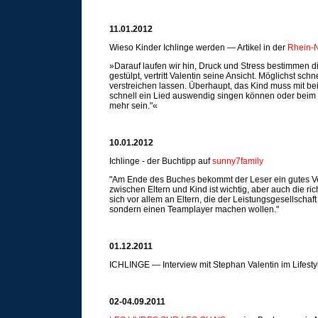
11.01.2012
Wieso Kinder Ichlinge werden — Artikel in der
Rhein-N
»Darauf laufen wir hin, Druck und Stress bestimmen d
gestülpt, vertritt Valentin seine Ansicht. Möglichst sc
verstreichen lassen. Überhaupt, das Kind muss mit be
schnell ein Lied auswendig singen können oder beim S
mehr sein."«
10.01.2012
Ichlinge - der Buchtipp auf
sunny7family
"Am Ende des Buches bekommt der Leser ein gutes Ve
zwischen Eltern und Kind ist wichtig, aber auch die r
sich vor allem an Eltern, die der Leistungsgesellscha
sondern einen Teamplayer machen wollen."
01.12.2011
ICHLINGE — Interview mit Stephan Valentin im Life
02-04.09.2011