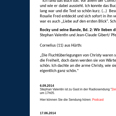
"Ich fand das Buch toll. Vor allem der Comics
und wie er dabei aussieht. Ich konnte das Buc
lang war und die Text so schön kurz. (…)
Bes
Rosalie Fred entdeckt und sich sofort in ihn
war es auch „Liebe auf den ersten Blick“. Sch
Rocky und seine Bande, Bd. 2: Wir lieben di
Stephan Valentin und Jean-Claude Gibert/ Pfe
Cornelius (11) aus Hürth:
„Die Fluchtüberlegungen von Christy waren seh
die Freiheit, doch dann werden sie von Wärt
schön. Ich dachte an die arme Christy, wie si
eigentlich ganz schön."
6.09.2014
Stephan Valentin ist zu Gast in der Radiosendung "
Ze
um 17h05.
Hier können Sie die Sendung hören:
Podcast
17.06.2014