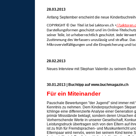
28.03.2013
Anfang September erscheint die neue Kinderbuchreih
COPYRIGHT © Der Titel ist bei Lektoren.ch <
//Lektoren.
Darstellungsformen geschützt und im Online-Titelschutz-
seiner Teile, ist urheberrechtlich geschützt. Jede Ver
Zustimmung des Verfassers unzulässig und strafbar. Das 
Mikrovervielfältigungen und die Einspeicherung und/od
28.02.2013
Neues Interview mit Stephan Valentin zu seinem Buch 
30.01.2013 |
Buchtipp auf www.buchmagazin.ch
Für ein Miteinander
Pauschale Bewertungen "der Jugend" sind immer mit V
Kenntnis zu nehmen. Dem Kinderpsychologen Stepan V
Ichlinge eine differenzierte Analyse einer Generation 
primär Missstände beklagt, sondern deren Ursachen dif
Vorherrschende Werte in unserer Gesellschaft, Konku
Leistungsdruck übertragen sich von den Eltern auf ihre
ist zu früh für Fremdsprachen- und Musikunterricht u
Elternpaar wird nervös, wenn bei seinem Kind keine