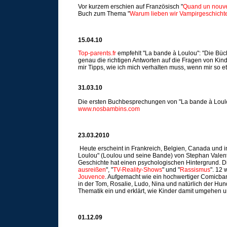
Vor kurzem erschien auf Französisch "
Quand un nouve
Buch zum Thema "
Warum lieben wir Vampirgeschicht
15.04.10
Top-parents.fr
empfehlt "La bande à Loulou": "Die Büc
genau die richtigen Antworten auf die Fragen von Kin
mir Tipps, wie ich mich verhalten muss, wenn mir so e
31.03.10
Die ersten Buchbesprechungen von "La bande à Loul
www.nosbambins.com
23.03.2010
Heute erscheint in Frankreich, Belgien, Canada und 
Loulou" (Loulou und seine Bande) von Stephan Valent
Geschichte hat einen psychologischen Hintergrund. Die
ausreißen
", "
TV-Reality-Shows
" und "
Rassismus
". 12
Jouvence
. Aufgemacht wie ein hochwertiger Comicban
in der Tom, Rosalie, Ludo, Nina und natürlich der Hun
Thematik ein und erklärt, wie Kinder damit umgehen 
01.12.09