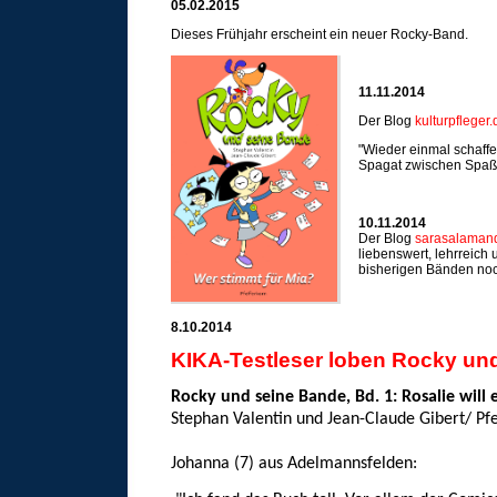
05.02.2015
Dieses Frühjahr erscheint ein neuer Rocky-Band.
11.11.2014
Der Blog
kulturpfleger.
"Wieder einmal schaffe
Spagat zwischen Spaß 
10.11.2014
Der Blog
sarasalaman
liebenswert, lehrreich
bisherigen Bänden noch
8.10.2014
KIKA-Testleser loben Rocky un
Rocky und seine Bande, Bd. 1: Rosalie will 
Stephan Valentin und Jean-Claude Gibert/ Pfe
Johanna (7) aus Adelmannsfelden: