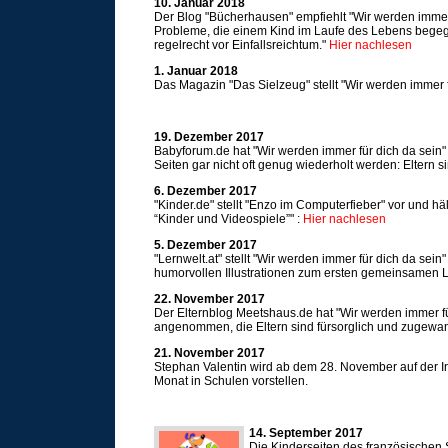
10. Januar 2018
Der Blog "Bücherhausen" empfiehlt "Wir werden immer 
Probleme, die einem Kind im Laufe des Lebens begegne
regelrecht vor Einfallsreichtum."
Hier nachlesen
1. Januar 2018
Das Magazin "Das Sielzeug" stellt "Wir werden immer 
19. Dezember 2017
Babyforum.de hat "Wir werden immer für dich da sein"
Seiten gar nicht oft genug wiederholt werden: Eltern si
6. Dezember 2017
"Kinder.de" stellt "Enzo im Computerfieber" vor und h
“Kinder und Videospiele”" :
Hier nachlesen
5. Dezember 2017
"Lernwelt.at" stellt "Wir werden immer für dich da sein" 
humorvollen Illustrationen zum ersten gemeinsamen 
22. November 2017
Der Elternblog Meetshaus.de hat "Wir werden immer für
angenommen, die Eltern sind fürsorglich und zugewan
21. November 2017
Stephan Valentin wird ab dem 28. November auf der I
Monat in Schulen vorstellen.
14. September 2017
Die Kinderseiten des französischen