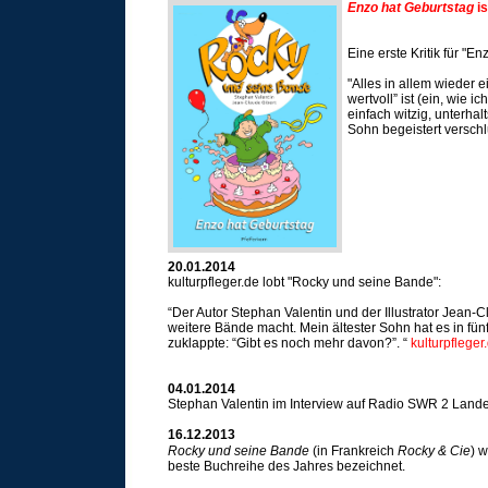
Enzo hat Geburtstag
is
Eine erste Kritik für "En
"Alles in allem wieder 
wertvoll” ist (ein, wie 
einfach witzig, unterha
Sohn begeistert versch
20.01.2014
kulturpfleger.de lobt "Rocky und seine Bande":
“Der Autor Stephan Valentin und der Illustrator Jean
weitere Bände macht. Mein ältester Sohn hat es in fün
zuklappte: “Gibt es noch mehr davon?”. “
kulturpfleger
04.01.2014
Stephan Valentin im Interview auf Radio SWR 2 Land
16.12.2013
Rocky und seine Bande
(in Frankreich
Rocky & Cie
) 
beste Buchreihe des Jahres bezeichnet.