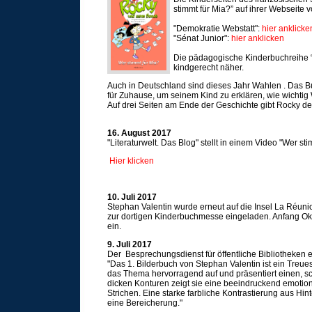
stimmt für Mia?” auf ihrer Webseite v
"Demokratie Webstatt":
hier anklicke
"Sénat Junior":
hier anklicken
Die pädagogische Kinderbuchreihe 
kindgerecht näher.
Auch in Deutschland sind dieses Jahr Wahlen . Das Bu
für Zuhause, um seinem Kind zu erklären, wie wichtig
Auf drei Seiten am Ende der Geschichte gibt Rocky de
16. August 2017
"Literaturwelt. Das Blog" stellt in einem Video "Wer sti
Hier klicken
10. Juli 2017
Stephan Valentin wurde erneut auf die Insel La Réun
zur dortigen Kinderbuchmesse eingeladen. Anfang Okt
ein.
9. Juli 2017
Der Besprechungsdienst für öffentliche Bibliotheken e
"Das 1. Bilderbuch von Stephan Valentin ist ein Treues
das Thema hervorragend auf und präsentiert einen, sch
dicken Konturen zeigt sie eine beeindruckend emotio
Strichen. Eine starke farbliche Kontrastierung aus Hi
eine Bereicherung."