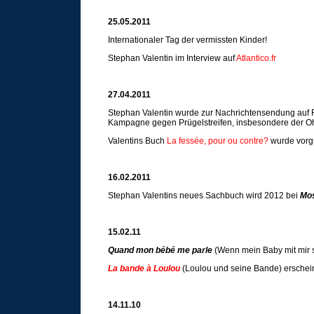
25.05.2011
Internationaler Tag der vermissten Kinder!
Stephan Valentin im Interview auf
Atlantico.fr
27.04.2011
Stephan Valentin wurde zur Nachrichtensendung auf 
Kampagne gegen Prügelstreifen, insbesondere der Oh
Valentins Buch
La fessée, pour ou contre?
wurde vorgst
16.02.2011
Stephan Valentins neues Sachbuch wird 2012 bei
Mos
15.02.11
Quand mon bébé me parle
(Wenn mein Baby mit mir spr
La bande à Loulou
(Loulou und seine Bande) erschein
14.11.10