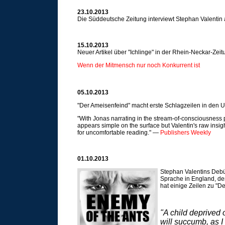
23.10.2013
Die Süddeutsche Zeitung interviewt Stephan Valentin 
15.10.2013
Neuer Artikel über "Ichlinge" in der Rhein-Neckar-Zeit
Wenn der Mitmensch nur noch Konkurrent ist
05.10.2013
"Der Ameisenfeind" macht erste Schlagzeilen in den 
"With Jonas narrating in the stream-of-consciousness 
appears simple on the surface but Valentin's raw insig
for uncomfortable reading." —
Publishers Weekly
01.10.2013
Stephan Valentins Debü
Sprache in England, den
hat einige Zeilen zu "D
"A child deprived o
will succumb, as I d