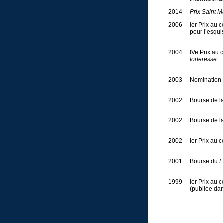
2014
Prix Saint 
2006
Ier Prix au 
pour l’esqu
2004
IVe Prix au
forteresse
2003
Nomination
2002
Bourse de l
2002
Bourse de l
2002
Ier Prix au c
2001
Bourse du
F
1999
Ier Prix au c
(publiée da