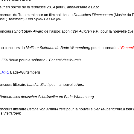
Maur en poche de la jeunesse 2014
pour
L'anniversaire d'Enzo
concours du Treatment pour un film policier du
Deutsches Filmmuseum
(Musée du Fi
isse (Treatment)
Kein Spiel/ Pas un jeu
 concours
Short Story Award
de l’association
42er Autoren e.V.
pour la nouvelle
Die
 au concours du
Meilleur Scénario de Bade-Wurtemberg
pour le scénario
L’Ennemi
a
FFA Berlin
pour le scénario
L'Ennemi des fourmis
a
MFG
Bade-Wurtemberg
oncours littéraire
Land in Sicht
pour la nouvelle
Aura
örderkreises deutscher Schriftsteller en Bade-Wurtemberg
oncours littéraire
Bettina von Arnim-Preis
pour la nouvelle
Der Taubenturm/La tour 
ns
Vielfarben
)