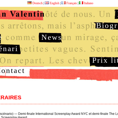
Deutsch
|
English
|
Français
|
Italiano
Biogr
e
News
énari
Prix li
ontact
ÉRAIRES
 (scénario) — Demi-finale International Screenplay Award NYC et demi-finale The 
al Screenplay Award