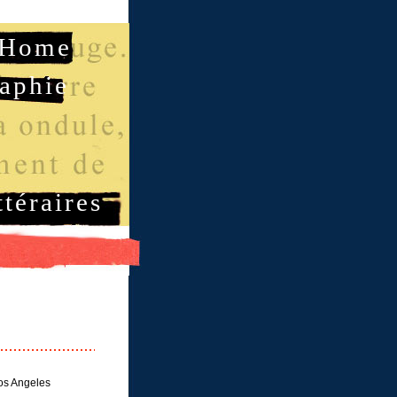
Home
aphie
ttéraires
Los Angeles