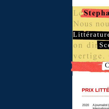
Littératur
Sc
C
PRIX LITT
2020
A journalist
Internation