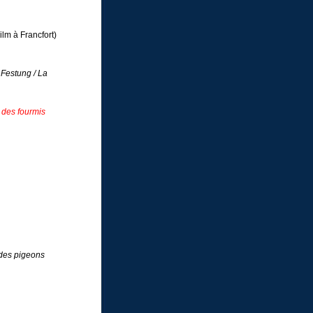
lm à Francfort)
 Festung / La
 des fourmis
des pigeons