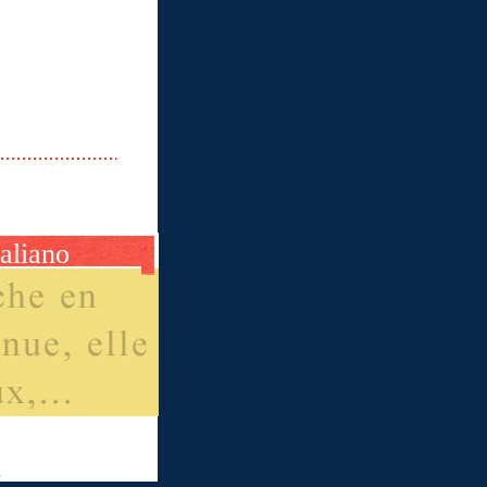
taliano
m