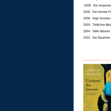
2008 Die vergesse
2006 Der fremde Fre
2006 High Society /
2005 Tödlicher Belc
2004 Stille Wasser 
2003 Der Baulöwe /