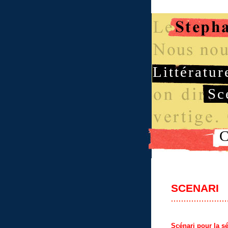
Littératur
Sc
C
SCENARI
Scénari pour la 