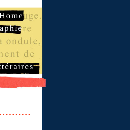
Home
aphie
ttéraires