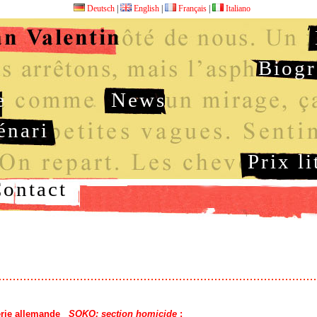
Deutsch
|
English
|
Français
|
Italiano
Biogr
e
News
énari
Prix li
ontact
série allemande
SOKO: section homicide
: