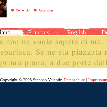
Contenuto
Recensioni
liano
Français
English
D
Copyright © 2008 Stephan Valentin
Datenschutz
|
Impressu