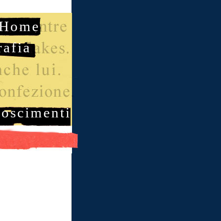
Home
rafia
noscimenti