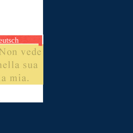
eutsch
m