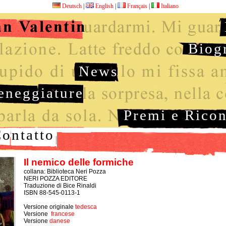
Deutsch
|
English
|
Français
|
Italiano
Biog
News
eneggiature
Premi e Rico
ontatto
Il nemico delle formiche
collana: Biblioteca Neri Pozza
NERI POZZA EDITORE
Traduzione di Bice Rinaldi
ISBN 88-545-0113-1
Versione originale
tedesca
Versione
francese
Versione
danese