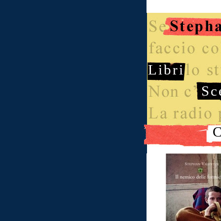
Libri
Sc
C