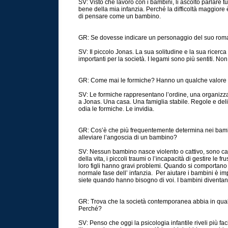
SV: Visto che lavoro con i bambini, li ascolto parlare tu
bene della mia infanzia. Perché la difficoltà maggio
di pensare come un bambino.
GR: Se dovesse indicare un personaggio del suo roman
SV: Il piccolo Jonas. La sua solitudine e la sua ricerc
importanti per la società. I legami sono più sentiti. N
GR: Come mai le formiche? Hanno un qualche valore
SV: Le formiche rappresentano l’ordine, una organizza
a Jonas. Una casa. Una famiglia stabile. Regole e deli
odia le formiche. Le invidia.
GR: Cos’è che più frequentemente determina nei bambi
alleviare l’angoscia di un bambino?
SV: Nessun bambino nasce violento o cattivo, sono caus
della vita, i piccoli traumi o l’incapacità di gestire le f
loro figli hanno gravi problemi. Quando si comportano 
normale fase dell’ infanzia. Per aiutare i bambini è impo
siete quando hanno bisogno di voi. I bambini diventan
GR: Trova che la società contemporanea abbia in qual
Perché?
SV: Penso che oggi la psicologia infantile riveli più 