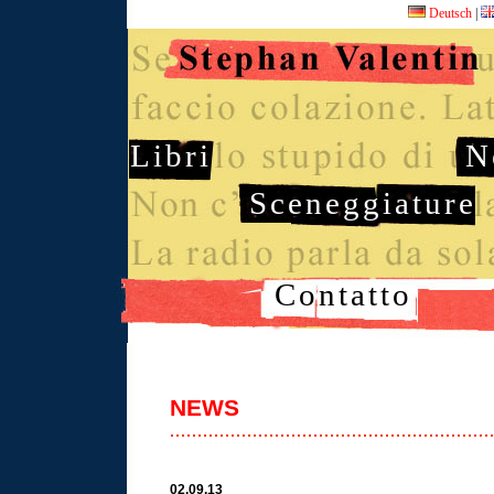
Deutsch
|
Libri
N
Sceneggiature
Contatto
NEWS
02.09.13