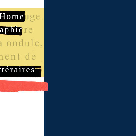
Home
aphie
ttéraires