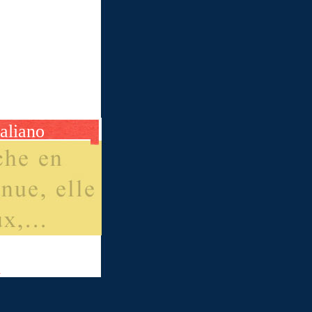
taliano
m