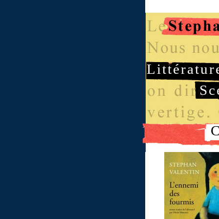
Littératur
Sc
C