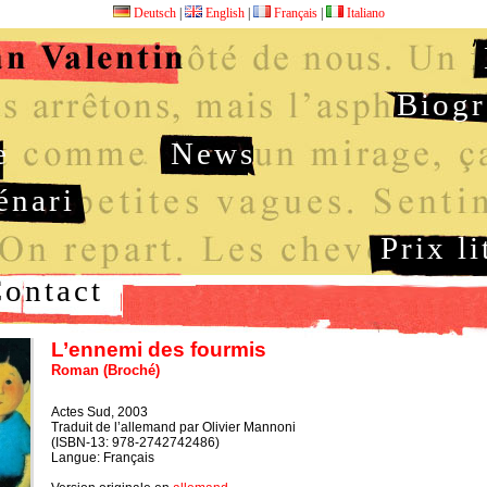
Deutsch
|
English
|
Français
|
Italiano
Biogr
e
News
énari
Prix li
ontact
L’ennemi des fourmis
Roman (Broché)
Actes Sud, 2003
Traduit de l’allemand par Olivier Mannoni
(ISBN-13: 978-2742742486)
Langue: Français