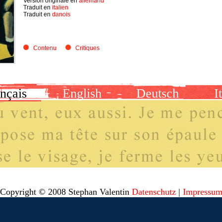
Version originale en
allemand
Traduit en
italien
Traduit en
danois
Contenu
Critiques
nçais
English
Deutsch
I
Copyright © 2008 Stephan Valentin
Datenschutz
|
Impressu